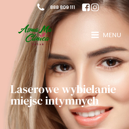
888 809 111
MENU
Laserowe wybielanie
miejsc intymnych